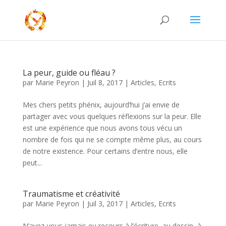
La peur, guide ou fléau ?
par
Marie Peyron
|
Juil 8, 2017
|
Articles
,
Ecrits
Mes chers petits phénix, aujourd’hui j’ai envie de
partager avec vous quelques réflexions sur la peur. Elle
est une expérience que nous avons tous vécu un
nombre de fois qui ne se compte même plus, au cours
de notre existence. Pour certains d’entre nous, elle
peut...
Traumatisme et créativité
par
Marie Peyron
|
Juil 3, 2017
|
Articles
,
Ecrits
N’avez-vous jamais eu recours à l’écriture, au dessin, à