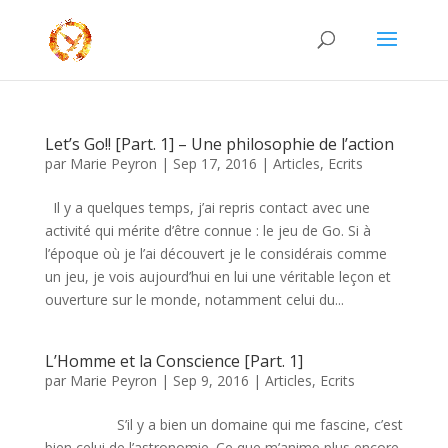
Let’s Go!! [Part. 1] – Une philosophie de l’action
par
Marie Peyron
|
Sep 17, 2016
|
Articles
,
Ecrits
Il y a quelques temps, j’ai repris contact avec une
activité qui mérite d’être connue : le jeu de Go. Si à
l’époque où je l’ai découvert je le considérais comme
un jeu, je vois aujourd’hui en lui une véritable leçon et
ouverture sur le monde, notamment celui du...
L’Homme et la Conscience [Part. 1]
par
Marie Peyron
|
Sep 9, 2016
|
Articles
,
Ecrits
S’il y a bien un domaine qui me fascine, c’est
bien celui de l’astronomie. Ce que m’anime plus encore,