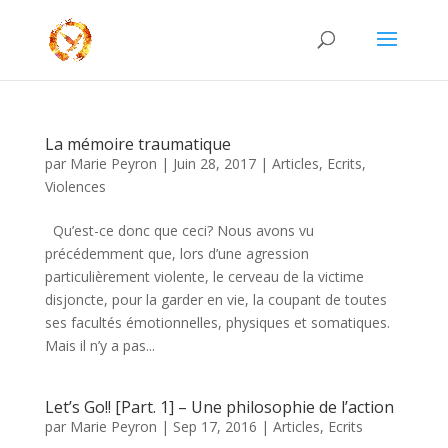
La mémoire traumatique
par
Marie Peyron
|
Juin 28, 2017
|
Articles
,
Ecrits
,
Violences
Qu’est-ce donc que ceci? Nous avons vu
précédemment que, lors d’une agression
particulièrement violente, le cerveau de la victime
disjoncte, pour la garder en vie, la coupant de toutes
ses facultés émotionnelles, physiques et somatiques.
Mais il n’y a pas...
Let’s Go!! [Part. 1] – Une philosophie de l’action
par
Marie Peyron
|
Sep 17, 2016
|
Articles
,
Ecrits