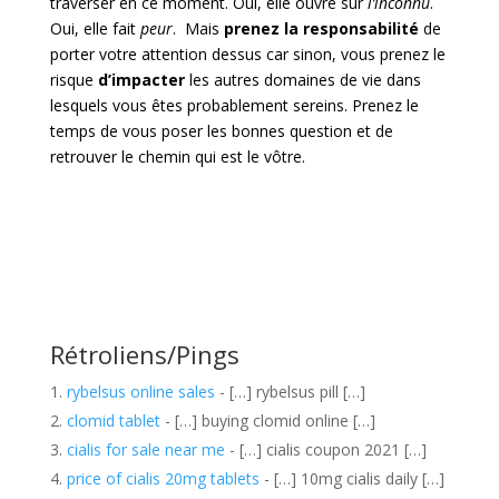
traverser en ce moment. Oui, elle ouvre sur
l’inconnu
.
Oui, elle fait
peur
. Mais
prenez la responsabilité
de
porter votre attention dessus car sinon, vous prenez le
risque
d’impacter
les autres domaines de vie dans
lesquels vous êtes probablement sereins. Prenez le
temps de vous poser les bonnes question et de
retrouver le chemin qui est le vôtre.
Rétroliens/Pings
rybelsus online sales
- […] rybelsus pill […]
clomid tablet
- […] buying clomid online […]
cialis for sale near me
- […] cialis coupon 2021 […]
price of cialis 20mg tablets
- […] 10mg cialis daily […]